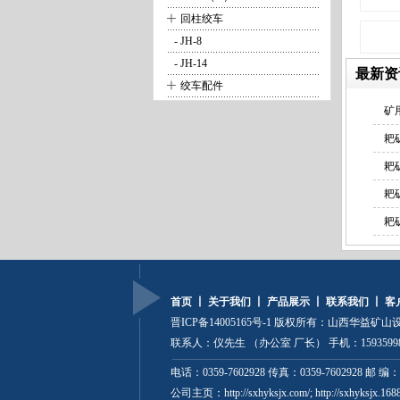
+
回柱绞车
- JH-8
- JH-14
最新资
+
绞车配件
矿
耙
耙
耙
耙
首页
丨
关于我们
丨
产品展示
丨
联系我们
丨
客
晋ICP备14005165号-1
版权所有：山西华益矿山设
联系人：仪先生 （办公室 厂长） 手机：159359985
电话：0359-7602928 传真：0359-7602928 邮 编：
公司主页：http://sxhyksjx.com/; http://sxhyksjx.168