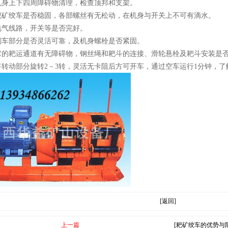
将机身上下四周障碍物清理，检查顶邦和支架。
查耙矿绞车是否稳固，各部螺丝有无松动，在机身与开关上不可有滴水。
查电气线路，开关等是否完好。
查刹车部分是否灵活可靠，及机身螺栓是否紧固。
查它的耙运通道有无障碍物，钢丝绳和耙斗的连接、滑轮悬栓及耙斗安装是
手将转动部分旋转2－3转，灵活无卡阻后方可开车，通过空车运行1分钟，
[返回]
上一篇
[耙矿绞车的优势与