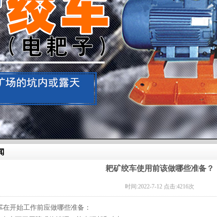
闻
耙矿绞车使用前该做哪些准备？
时间:2022-7-12 点击:4216次
车
在开始工作前应做哪些准备：