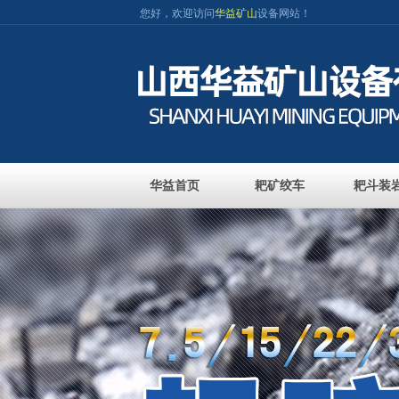
您好，欢迎访问
华益矿山
设备网站！
华益首页
耙矿绞车
耙斗装