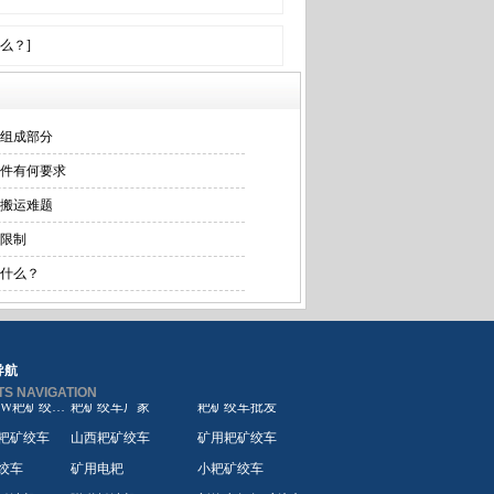
么？]
组成部分
件有何要求
搬运难题
限制
什么？
导航
S NAVIGATION
绞车
矿山耙矿绞车
矿用电耙
车
矿山巷道扒渣机
隧道扒渣机
耙矿绞车
山西电耙耙矿绞车
煤矿耙矿绞车