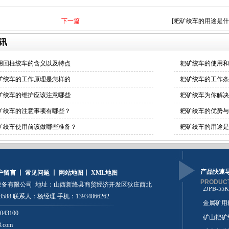
下一篇
[耙矿绞车的用途是什
讯
用回柱绞车的含义以及特点
耙矿绞车的使用和
矿绞车的工作原理是怎样的
耙矿绞车的工作条
矿绞车的维护应该注意哪些
耙矿绞车为你解决
矿绞车的注意事项有哪些？
耙矿绞车的优势与
矿绞车使用前该做哪些准备？
耙矿绞车的用途是
产品快速
户留言
丨
常见问题
丨
网站地图
丨
XML地图
PRODUCT
备有限公司 地址：山西新绛县商贸经济开发区狄庄西北
矿用耙矿
88 联系人：杨经理 手机：13934866262
小耙矿绞
043100
新绛电耙
8.com