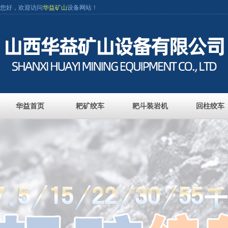
您好，欢迎访问
华益矿山
设备网站！
华益首页
耙矿绞车
耙斗装岩机
回柱绞车