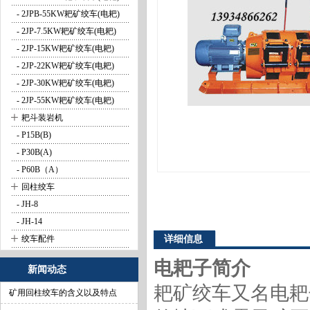
- 2JPB-55KW耙矿绞车(电耙)
- 2JP-7.5KW耙矿绞车(电耙)
- 2JP-15KW耙矿绞车(电耙)
- 2JP-22KW耙矿绞车(电耙)
- 2JP-30KW耙矿绞车(电耙)
- 2JP-55KW耙矿绞车(电耙)
+
耙斗装岩机
- P15B(B)
- P30B(A)
- P60B（A）
+
回柱绞车
- JH-8
- JH-14
+
绞车配件
详细信息
电耙子简介
新闻动态
耙矿绞车又名电耙
矿用回柱绞车的含义以及特点