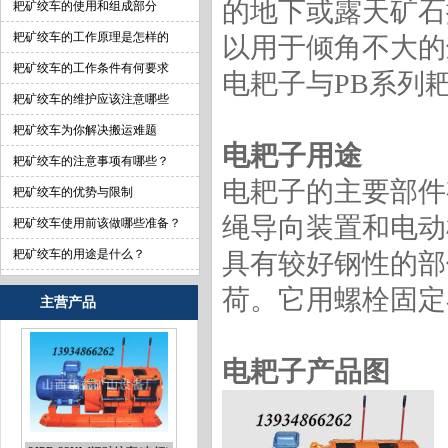
的地下或露天矿石
耙矿绞车的使用和组成部分
耙矿绞车的工作原理是怎样的
以用于倾角不大的
耙矿绞车的工作条件有何要求
电耙子与PB系列
耙矿绞车的维护应该注意哪些
耙矿绞车为你解决搬运难题
电耙子用途
耙矿绞车的注意事项有哪些？
电耙子的主要部件
耙矿绞车的优势与限制
绳导向装置和电动
耙矿绞车使用前该做哪些准备？
耙矿绞车的用途是什么？
具有较好钢性的部
荷。它用螺栓固定
主营产品
电耙子产品图
2JPB-22KW耙矿绞车(电耙)