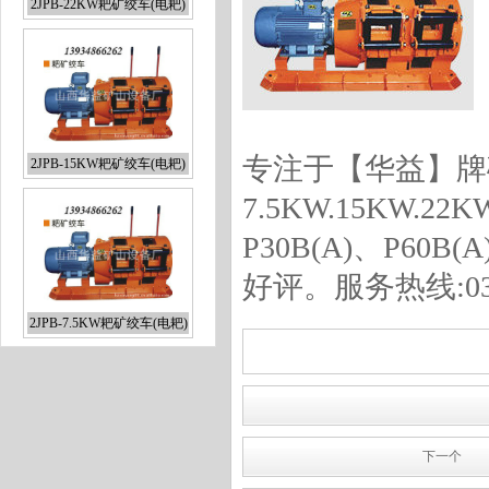
2JPB-15KW耙矿绞车(电耙)
专注于【华益】牌矿用绞
7.5KW.15KW.2
P30B(A)、P60
好评。服务热线:0359
2JPB-7.5KW耙矿绞车(电耙)
下一个
2JPB-55KW耙矿绞车(电耙)