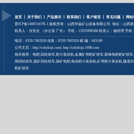
首页
丨
关于我们
丨
产品展示
丨
联系我们
丨
客户留言
丨
常见问题
丨
网站
晋ICP备14005165号-1
版权所有：山西华益矿山设备有限公司 地址：山西
联系人：仪先生 （办公室 厂长） 手机：15935998588 联系人：杨经理 手机：13
山西耙矿绞车
电话：0359-7602928 传真：0359-7602928 邮 编：043100
公司主页：http://sxhyksjx.com/; http://sxhyksjx.1688.com
相关推荐：
电耙
,
回柱绞车
,
耙斗装岩机
,
金属矿用耙矿绞车
,新绛电耙耙矿绞车,
用回柱绞车,
煤矿回柱绞车
,煤矿电耙,
电动耙斗装岩机
,
矿用耙斗装岩机
,隧道扒
耙矿绞车
矿用耙矿绞车
晋公网安备 14082502000027号
矿山耙矿绞车