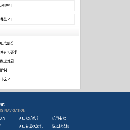
意哪些]
哪些？]
组成部分
件有何要求
搬运难题
限制
什么？
导航
S NAVIGATION
绞车
矿山耙矿绞车
矿用电耙
车
矿山巷道扒渣机
隧道扒渣机
耙矿绞车
山西电耙耙矿绞车
煤矿耙矿绞车