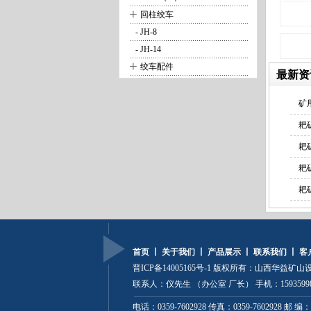
+
回柱绞车
- JH-8
- JH-14
+
绞车配件
最新资
矿
耙
耙
耙
耙
首页
丨
关于我们
丨
产品展示
丨
联系我们
丨
客
晋ICP备14005165号-1
版权所有：山西华益矿山设
联系人：仪先生 （办公室 厂长） 手机：159359985
电话：0359-7602928 传真：0359-7602928 邮 编：