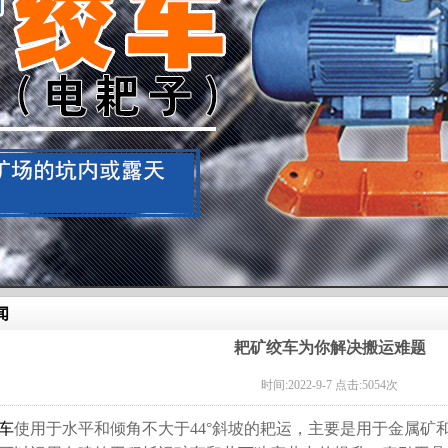
闻
耙矿绞车为你解决搬运难题
时间:2022-9-7 点击:5054次
车
使用于水平和倾角不大于44°斜坡的耙运，主要是用于金属矿