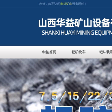
您好，欢迎访问
华益矿山
设备网站！
华益首页
耙矿绞车
耙斗装