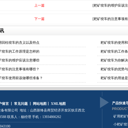
上一篇
[耙矿绞车的维护应该注
下一篇
[耙矿绞车的注意事项有
讯
用回柱绞车的含义以及特点
耙矿绞车的使用和
矿绞车的工作原理是怎样的
耙矿绞车的工作条
矿绞车的维护应该注意哪些
耙矿绞车为你解决
矿绞车的注意事项有哪些？
耙矿绞车的优势与
矿绞车使用前该做哪些准备？
耙矿绞车的用途是
产品快速
户留言
丨
常见问题
丨
网站地图
丨
XML地图
PRODUCT
备有限公司 地址：山西新绛县商贸经济开发区狄庄西北
矿用耙矿
88 联系人：杨经理 手机：13934866262
小耙矿绞
043100
新绛电耙