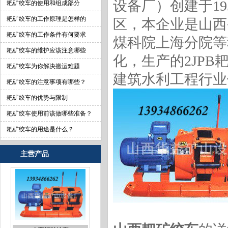
设备厂）创建于1
耙矿绞车的使用和组成部分
耙矿绞车的工作原理是怎样的
区，本企业是山西
耙矿绞车的工作条件有何要求
煤科院上海分院等
耙矿绞车的维护应该注意哪些
化，生产的2JP
耙矿绞车为你解决搬运难题
建筑水利工程行业
耙矿绞车的注意事项有哪些？
耙矿绞车的优势与限制
耙矿绞车使用前该做哪些准备？
耙矿绞车的用途是什么？
主营产品
山西耙矿绞车