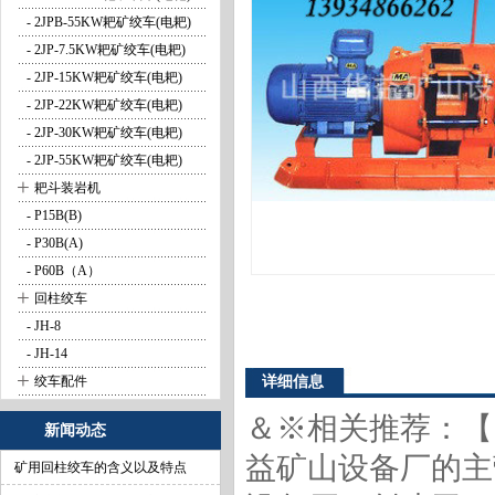
- 2JPB-55KW耙矿绞车(电耙)
- 2JP-7.5KW耙矿绞车(电耙)
- 2JP-15KW耙矿绞车(电耙)
- 2JP-22KW耙矿绞车(电耙)
- 2JP-30KW耙矿绞车(电耙)
- 2JP-55KW耙矿绞车(电耙)
+
耙斗装岩机
- P15B(B)
- P30B(A)
- P60B（A）
+
回柱绞车
- JH-8
- JH-14
+
绞车配件
详细信息
＆※相关推荐：【
新闻动态
益矿山设备厂的主
矿用回柱绞车的含义以及特点