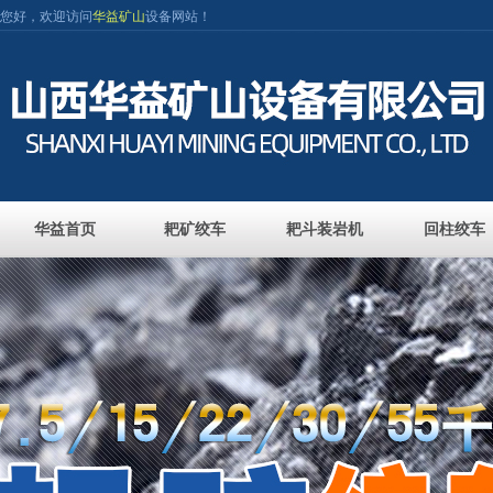
您好，欢迎访问
华益矿山
设备网站！
华益首页
耙矿绞车
耙斗装岩机
回柱绞车