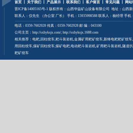
首页
丨
关于我们
丨
产品展示
丨
联系我们
丨
客户留言
丨
常见问题
丨
网站
晋ICP备14005165号-1
版权所有：山西华益矿山设备有限公司 地址：山西
联系人：仪先生 （办公室 厂长） 手机：15935998588 联系人：杨经理 手机：13
电话：0359-7602928 传真：0359-7602928 邮 编：043100
公司主页：http://sxhyksjx.com/; http://sxhyksjx.1688.com
相关推荐：
电耙
,
回柱绞车
,
耙斗装岩机
,
金属矿用耙矿绞车
,新绛电耙耙矿绞车,
用回柱绞车,
煤矿回柱绞车
,煤矿电耙,
电动耙斗装岩机
,
矿用耙斗装岩机
,隧道扒
耙矿绞车
晋公网安备 14082502000027号