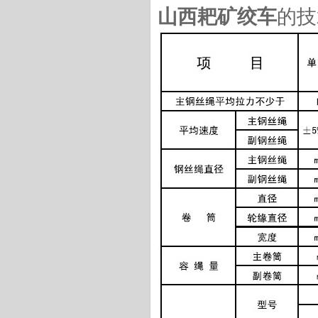
山西耙矿绞车
的技
小耙矿绞车
矿山巷道扒渣机
电耙子