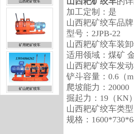
山西耙矿绞车
的详
加工定制：是
山西耙矿绞车品牌
型号：2JPB-22
山西耙矿绞车装卸
矿用耙矿绞车
适用领域：煤矿 
山西耙矿绞车发动
铲斗容量：0.6（m
爬坡能力：20000
矿山耙矿绞车
掘起力：19（KN
山西耙矿绞车类型
规格：1600*730*6
矿用电耙