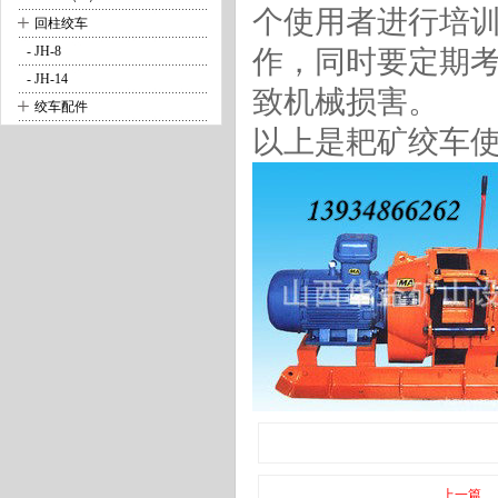
个使用者进行培
+
回柱绞车
- JH-8
作，同时要定期
- JH-14
致机械损害。
+
绞车配件
以上是耙矿绞车
上一篇