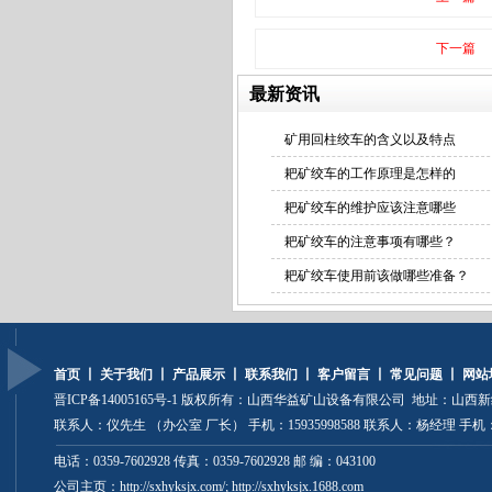
下一篇
最新资讯
矿用回柱绞车的含义以及特点
耙矿绞车的工作原理是怎样的
耙矿绞车的维护应该注意哪些
耙矿绞车的注意事项有哪些？
耙矿绞车使用前该做哪些准备？
首页
丨
关于我们
丨
产品展示
丨
联系我们
丨
客户留言
丨
常见问题
丨
网站
晋ICP备14005165号-1
版权所有：山西华益矿山设备有限公司 地址：山西
联系人：仪先生 （办公室 厂长） 手机：15935998588 联系人：杨经理 手机：13
电话：0359-7602928 传真：0359-7602928 邮 编：043100
公司主页：http://sxhyksjx.com/; http://sxhyksjx.1688.com